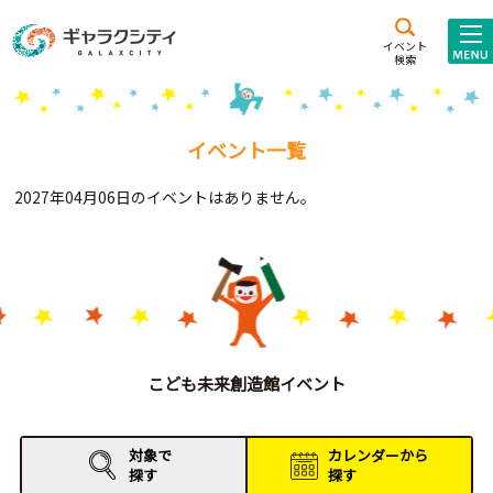
アクセス
施設案内
イベント
検索
こども
西新井
施設･
未来創造館
文化ホール
アトラクション
イベント一覧
ギャラクシティとは
2027年04月06日のイベントはありません。
施設貸出･団体利用
こどもみーてぃんぐ
Gがくえん
ブランドからの
お知らせ
こども未来創造館イベント
いっしょに創る
対象で
カレンダーから
探す
探す
イベントレポート