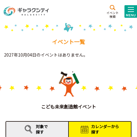
アクセス
施設案内
イベント
検索
こども
西新井
施設･
未来創造館
文化ホール
アトラクション
イベント一覧
ギャラクシティとは
2027年10月04日のイベントはありません。
施設貸出･団体利用
こどもみーてぃんぐ
Gがくえん
ブランドからの
お知らせ
こども未来創造館イベント
いっしょに創る
対象で
カレンダーから
探す
探す
イベントレポート