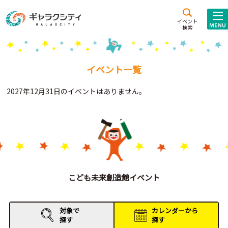
アクセス
施設案内
イベント
検索
こども
西新井
施設･
未来創造館
文化ホール
アトラクション
イベント一覧
ギャラクシティとは
2027年12月31日のイベントはありません。
施設貸出･団体利用
こどもみーてぃんぐ
Gがくえん
ブランドからの
お知らせ
こども未来創造館イベント
いっしょに創る
対象で
カレンダーから
探す
探す
イベントレポート