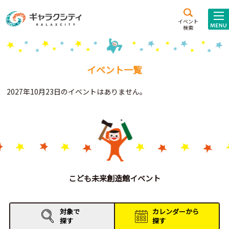
アクセス
施設案内
イベント
検索
こども
西新井
施設･
未来創造館
文化ホール
アトラクション
イベント一覧
ギャラクシティとは
2027年10月23日のイベントはありません。
施設貸出･団体利用
こどもみーてぃんぐ
Gがくえん
ブランドからの
お知らせ
こども未来創造館イベント
いっしょに創る
対象で
カレンダーから
探す
探す
イベントレポート