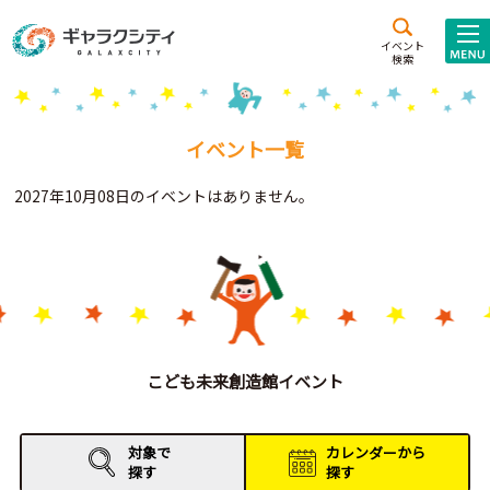
アクセス
施設案内
イベント
検索
こども
西新井
施設･
未来創造館
文化ホール
アトラクション
イベント一覧
ギャラクシティとは
2027年10月08日のイベントはありません。
施設貸出･団体利用
こどもみーてぃんぐ
Gがくえん
ブランドからの
お知らせ
こども未来創造館イベント
いっしょに創る
対象で
カレンダーから
探す
探す
イベントレポート