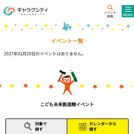
アクセス
施設案内
イベント
検索
こども
西新井
施設･
未来創造館
文化ホール
アトラクション
イベント一覧
ギャラクシティとは
2027年01月20日のイベントはありません。
施設貸出･団体利用
こどもみーてぃんぐ
Gがくえん
ブランドからの
お知らせ
こども未来創造館イベント
いっしょに創る
対象で
カレンダーから
探す
探す
イベントレポート