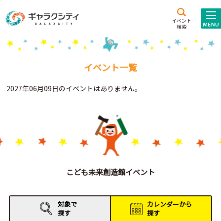
アクセス
施設案内
イベント
検索
こども
西新井
施設･
未来創造館
文化ホール
アトラクション
イベント一覧
ギャラクシティとは
2027年06月09日のイベントはありません。
施設貸出･団体利用
こどもみーてぃんぐ
Gがくえん
ブランドからの
お知らせ
こども未来創造館イベント
いっしょに創る
対象で
カレンダーから
探す
探す
イベントレポート