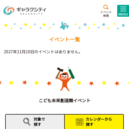
アクセス
施設案内
イベント
検索
こども
西新井
施設･
未来創造館
文化ホール
アトラクション
イベント一覧
ギャラクシティとは
2027年11月10日のイベントはありません。
施設貸出･団体利用
こどもみーてぃんぐ
Gがくえん
ブランドからの
お知らせ
こども未来創造館イベント
いっしょに創る
対象で
カレンダーから
探す
探す
イベントレポート