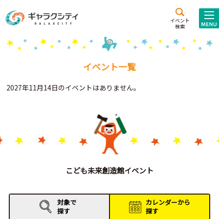
アクセス
施設案内
イベント
検索
こども
西新井
施設･
未来創造館
文化ホール
アトラクション
イベント一覧
ギャラクシティとは
2027年11月14日のイベントはありません。
施設貸出･団体利用
こどもみーてぃんぐ
Gがくえん
ブランドからの
お知らせ
こども未来創造館イベント
いっしょに創る
対象で
カレンダーから
探す
探す
イベントレポート