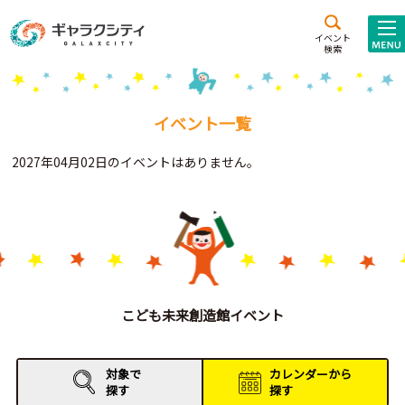
アクセス
施設案内
イベント
検索
こども
西新井
施設･
未来創造館
文化ホール
アトラクション
イベント一覧
ギャラクシティとは
2027年04月02日のイベントはありません。
施設貸出･団体利用
こどもみーてぃんぐ
Gがくえん
ブランドからの
お知らせ
こども未来創造館イベント
いっしょに創る
対象で
カレンダーから
探す
探す
イベントレポート