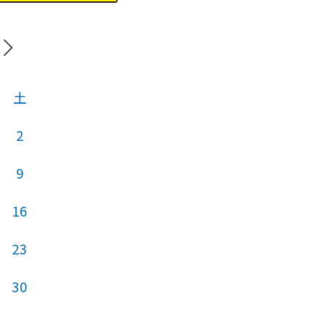
202
土
日
月
火
2
1
2
9
7
8
9
16
14
15
16
23
21
22
23
30
28
29
30