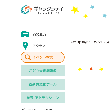
施設案内
2027年08月24日のイベン
アクセス
イベント検索
こども
未来創造館
西新井
文化ホール
施設･
アトラクション
ギャラクシティとは