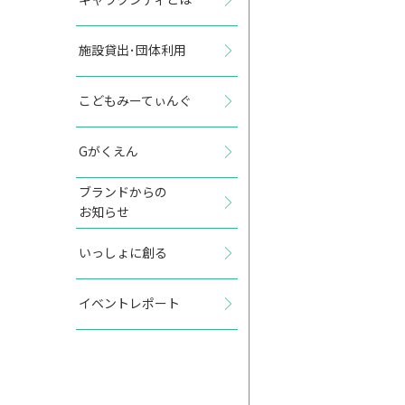
施設貸出･団体利用
2027年9月
こどもみーてぃんぐ
日
月
火
水
木
金
土
Gがくえん
1
2
3
4
ブランドからの
お知らせ
5
6
7
8
9
10
11
いっしょに創る
12
13
14
15
16
17
18
イベントレポート
19
20
21
22
23
24
25
26
27
28
29
30