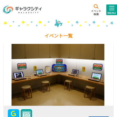
アクセス
施設案内
イベント
検索
こども
西新井
施設･
未来創造館
文化ホール
アトラクション
イベント一覧
ギャラクシティとは
施設貸出･団体利用
こどもみーてぃんぐ
Gがくえん
ブランドからの
お知らせ
いっしょに創る
イベントレポート