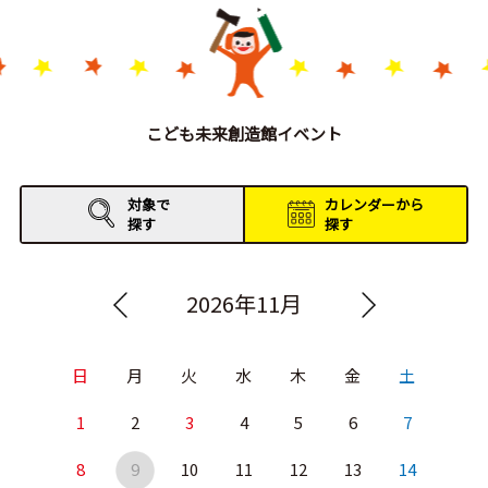
こども未来創造館イベント
対象で
カレンダーから
探す
探す
2026年11月
日
月
火
水
木
金
土
1
2
3
4
5
6
7
8
9
10
11
12
13
14