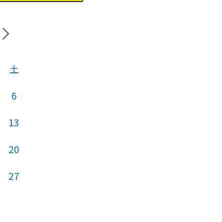
202
土
日
月
火
6
13
5
6
7
20
12
13
14
27
19
20
21
26
27
28