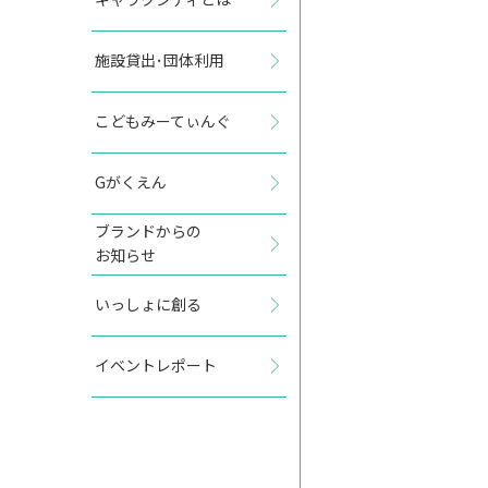
施設貸出･団体利用
2027年10月
こどもみーてぃんぐ
日
月
火
水
木
金
土
Gがくえん
1
2
ブランドからの
お知らせ
3
4
5
6
7
8
9
いっしょに創る
10
11
12
13
14
15
16
イベントレポート
17
18
19
20
21
22
23
24
25
26
27
28
29
30