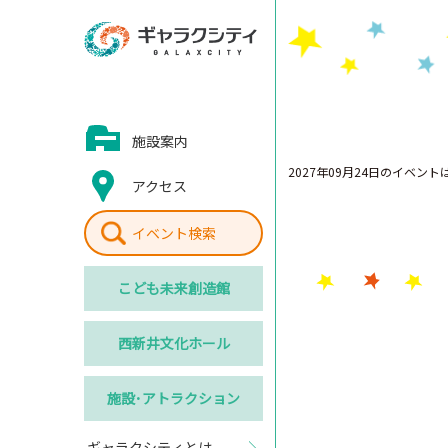
施設案内
2027年09月24日のイベン
アクセス
イベント検索
こども
未来創造館
西新井
文化ホール
施設･
アトラクション
ギャラクシティとは