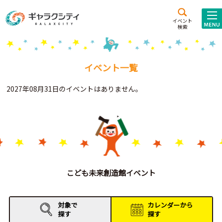
アクセス
施設案内
イベント
検索
こども
西新井
施設･
未来創造館
文化ホール
アトラクション
イベント一覧
ギャラクシティとは
2027年08月31日のイベントはありません。
施設貸出･団体利用
こどもみーてぃんぐ
Gがくえん
ブランドからの
お知らせ
こども未来創造館イベント
いっしょに創る
対象で
カレンダーから
探す
探す
イベントレポート