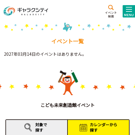
アクセス
施設案内
イベント
検索
こども
西新井
施設･
未来創造館
文化ホール
アトラクション
イベント一覧
ギャラクシティとは
2027年03月14日のイベントはありません。
施設貸出･団体利用
こどもみーてぃんぐ
Gがくえん
ブランドからの
お知らせ
こども未来創造館イベント
いっしょに創る
対象で
カレンダーから
探す
探す
イベントレポート