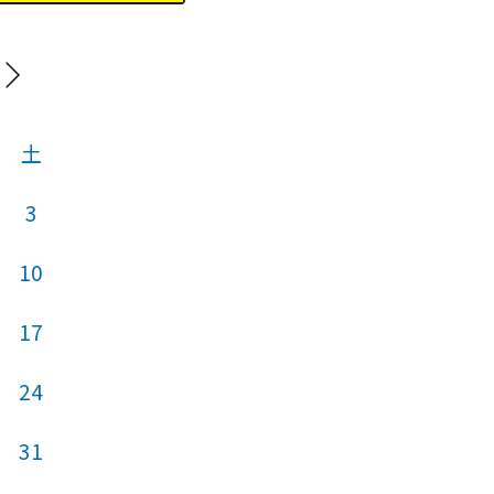
20
土
日
月
火
3
1
2
3
10
8
9
10
17
15
16
17
24
22
23
24
31
29
30
31