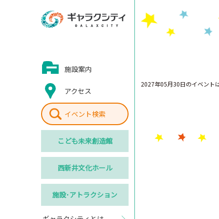
施設案内
2027年05月30日のイベン
アクセス
イベント検索
こども
未来創造館
西新井
文化ホール
施設･
アトラクション
ギャラクシティとは