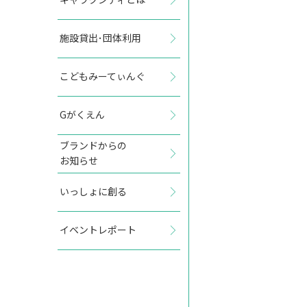
施設貸出･団体利用
2027年6月
こどもみーてぃんぐ
日
月
火
水
木
金
土
Gがくえん
1
2
3
4
5
ブランドからの
お知らせ
6
7
8
9
10
11
12
いっしょに創る
13
14
15
16
17
18
19
イベントレポート
20
21
22
23
24
25
26
27
28
29
30