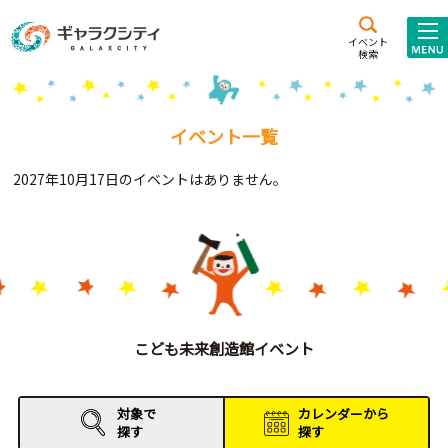
アクセス
施設案内
イベント
検索
こども
西新井
施設･
未来創造館
文化ホール
アトラクション
イベント一覧
ギャラクシティとは
2027年10月17日のイベントはありません。
施設貸出･団体利用
こどもみーてぃんぐ
Gがくえん
ブランドからの
お知らせ
こども未来創造館イベント
いっしょに創る
対象で
カレンダーから
探す
探す
イベントレポート