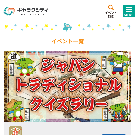
アクセス
施設案内
イベント
検索
こども
西新井
施設･
未来創造館
文化ホール
アトラクション
イベント一覧
ギャラクシティとは
施設貸出･団体利用
こどもみーてぃんぐ
Gがくえん
ブランドからの
お知らせ
いっしょに創る
イベントレポート