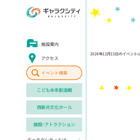
施設案内
2026年12月15日のイベン
アクセス
イベント検索
こども
未来創造館
西新井
文化ホール
施設･
アトラクション
ギャラクシティとは