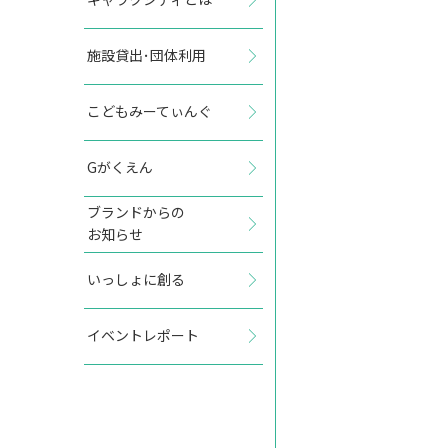
施設貸出･団体利用
2027年1月
こどもみーてぃんぐ
日
月
火
水
木
金
土
Gがくえん
1
2
ブランドからの
お知らせ
3
4
5
6
7
8
9
いっしょに創る
10
11
12
13
14
15
16
イベントレポート
17
18
19
20
21
22
23
24
25
26
27
28
29
30