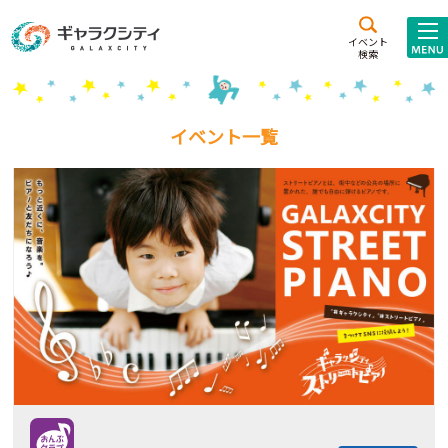
アクセス
施設案内
イベント
検索
こども
西新井
施設･
未来創造館
文化ホール
アトラクション
イベント一覧
ギャラクシティとは
施設貸出･団体利用
こどもみーてぃんぐ
Gがくえん
ブランドからの
お知らせ
いっしょに創る
イベントレポート