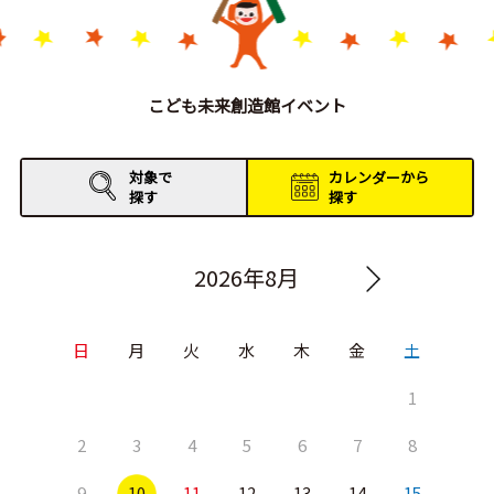
こども未来創造館イベント
対象で
カレンダーから
探す
探す
2026年8月
日
月
火
水
木
金
土
1
2
3
4
5
6
7
8
9
10
11
12
13
14
15