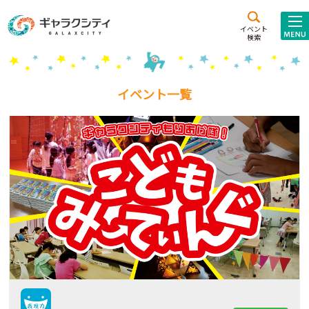
アクセス
施設案内
イベント
検索
こども
西新井
施設･
未来創造館
文化ホール
アトラクション
イベント一覧
ギャラクシティとは
施設貸出･団体利用
こどもみーてぃんぐ
Gがくえん
ブランドからの
お知らせ
いっしょに創る
イベントレポート