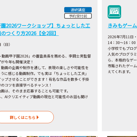
連続講座
予約受付前
園2026ワークショップ】ちょっとした工
きみもゲーム
のつくり方2026【全2回】
2026年7月11
14：30～16：00
日（日）
小学校でもプログ
人気のプログラミ
ト動画甲子園2026」の審査員長を務める、
李闘士男監督
ら、本格的なゲー
プが今年も開催決定！
市販されたゲーム
、動画の企画や制作を通して、表現の楽しさや可能性を
えてくれます。
そうに感じる動画制作。でも実は「ちょっとした工夫」
アップさせることができます！有名な作品を数多く手掛
作のコツを直接学べるチャンス！
動画は、そのまま応募することも可能です。
、AIクリエイティブ動画の現在と可能性のお話も聞け
詳しくはこちら