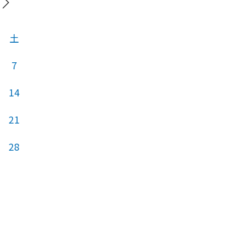
202
土
日
月
火
7
1
14
6
7
8
21
13
14
15
28
20
21
22
27
28
29