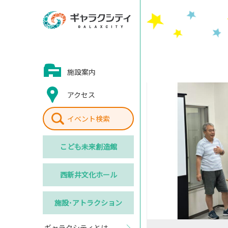
施設案内
アクセス
イベント検索
こども
未来創造館
西新井
文化ホール
施設･
アトラクション
ギャラクシティとは