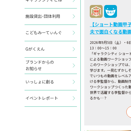
施設貸出･団体利用
【ショート動画甲子
夫で面白くなる動画
こどもみーてぃんぐ
2026年9月5日（土）・6
13：00～15：00
Gがくえん
「ギャラクシティ ショー
による動画ワークショッ
ブランドからの
このワークショップでは
お知らせ
学びます。一見むずかし
でいつもの動画をレベル
いっしょに創る
ける李監督から、動画制
ワークショップつくった
世界で活躍する李監督から
イベントレポート
るかも…？