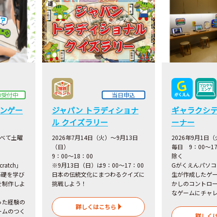
約受付中
当日申込
コンゲー
ジャパン トラディショナ
ギャラクシ
ル クイズラリー
ーナー
すべて土曜
2026年7月14日（火）～9月13日
2026年9月1日
（日）
毎日 9：00～1
9：00～18：00
除く
atch」
※9月13日（日）は9：00～17：00
Gがくえんパソ
基礎を学び
日本の伝統文化にまつわるクイズに
生が作成したゲ
を制作しよ
挑戦しよう！
かしのコントロ
なゲームにチャ
った経験の
詳しくはこちら
ームのつく
詳しく