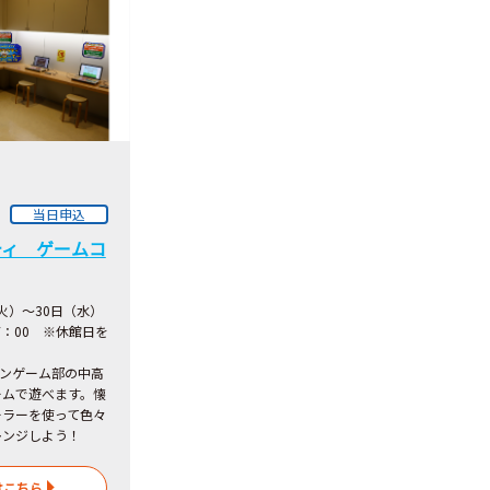
当日申込
ティ ゲームコ
（火）～30日（水）
7：00 ※休館日を
コンゲーム部の中高
ームで遊べます。懐
ーラーを使って色々
レンジしよう！
はこちら