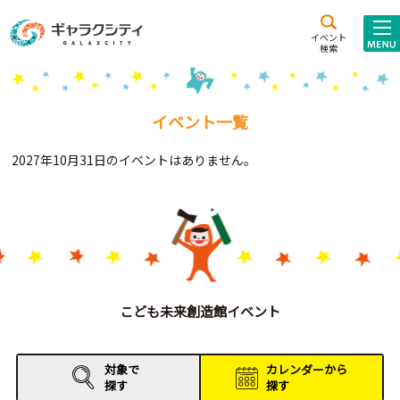
アクセス
施設案内
イベント
検索
こども
西新井
施設･
未来創造館
文化ホール
アトラクション
イベント一覧
ギャラクシティとは
2027年10月31日のイベントはありません。
施設貸出･団体利用
こどもみーてぃんぐ
Gがくえん
ブランドからの
お知らせ
こども未来創造館イベント
いっしょに創る
対象で
カレンダーから
探す
探す
イベントレポート