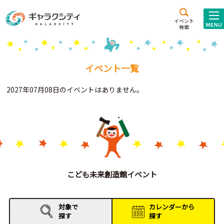
アクセス
施設案内
イベント
検索
こども
西新井
施設･
未来創造館
文化ホール
アトラクション
イベント一覧
ギャラクシティとは
2027年07月08日のイベントはありません。
施設貸出･団体利用
こどもみーてぃんぐ
Gがくえん
ブランドからの
お知らせ
こども未来創造館イベント
いっしょに創る
対象で
カレンダーから
探す
探す
イベントレポート