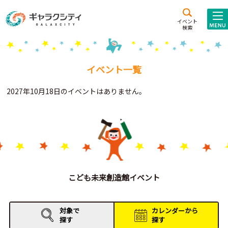
アクセス
施設案内
イベント
検索
こども
西新井
施設･
未来創造館
文化ホール
アトラクション
イベント一覧
ギャラクシティとは
2027年10月18日のイベントはありません。
施設貸出･団体利用
こどもみーてぃんぐ
Gがくえん
ブランドからの
お知らせ
こども未来創造館イベント
いっしょに創る
対象で
カレンダーから
探す
探す
イベントレポート