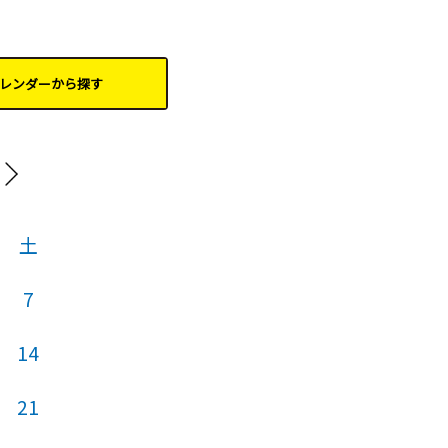
レンダーから
探す
202
土
日
月
火
7
1
14
6
7
8
21
13
14
15