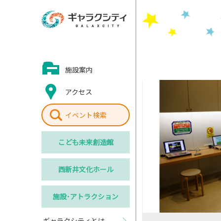
施設案内
アクセス
イベント検索
こども
未来創造館
西新井
文化ホール
施設･
アトラクション
ギャラクシティとは