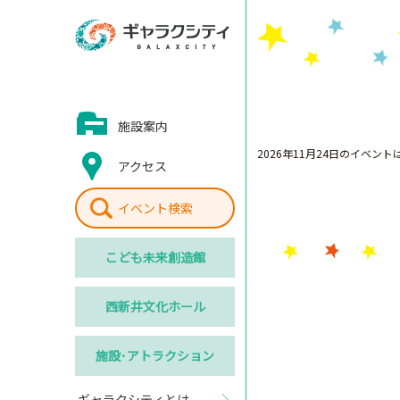
施設案内
2026年11月24日のイベン
アクセス
イベント検索
こども
未来創造館
西新井
文化ホール
施設･
アトラクション
ギャラクシティとは