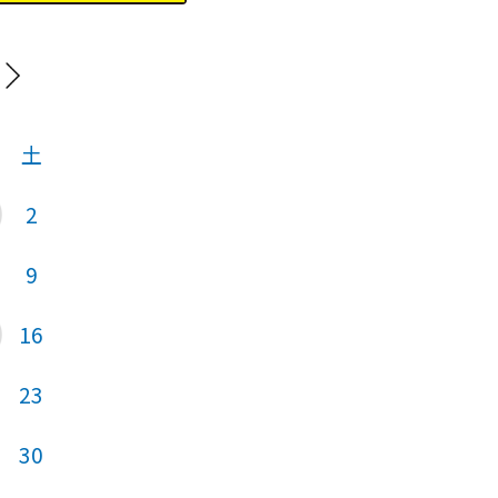
20
土
日
月
火
2
1
2
9
7
8
9
16
14
15
16
23
21
22
23
30
28