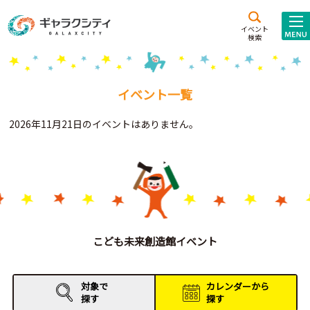
アクセス
施設案内
イベント
検索
こども
西新井
施設･
未来創造館
文化ホール
アトラクション
イベント一覧
ギャラクシティとは
2026年11月21日のイベントはありません。
施設貸出･団体利用
こどもみーてぃんぐ
Gがくえん
ブランドからの
お知らせ
こども未来創造館イベント
いっしょに創る
対象で
カレンダーから
探す
探す
イベントレポート