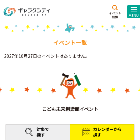
アクセス
施設案内
イベント
検索
こども
西新井
施設･
未来創造館
文化ホール
アトラクション
イベント一覧
ギャラクシティとは
2027年10月27日のイベントはありません。
施設貸出･団体利用
こどもみーてぃんぐ
Gがくえん
ブランドからの
お知らせ
こども未来創造館イベント
いっしょに創る
対象で
カレンダーから
探す
探す
イベントレポート