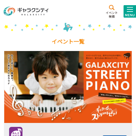
アクセス
施設案内
イベント
検索
こども
西新井
施設･
未来創造館
文化ホール
アトラクション
イベント一覧
ギャラクシティとは
施設貸出･団体利用
こどもみーてぃんぐ
Gがくえん
ブランドからの
お知らせ
いっしょに創る
イベントレポート