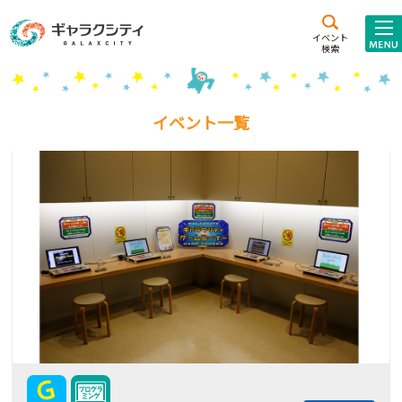
アクセス
施設案内
イベント
検索
こども
西新井
施設･
未来創造館
文化ホール
アトラクション
イベント一覧
ギャラクシティとは
施設貸出･団体利用
こどもみーてぃんぐ
Gがくえん
ブランドからの
お知らせ
いっしょに創る
イベントレポート