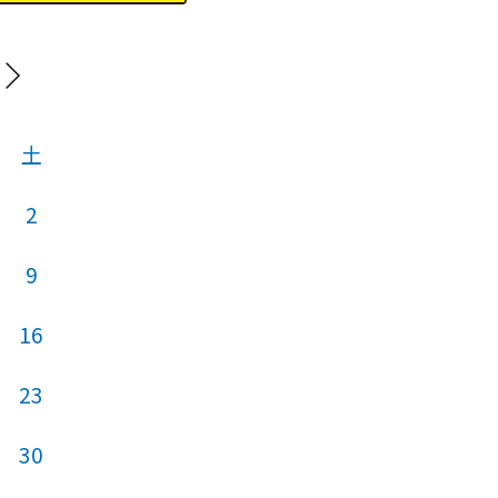
202
土
日
月
火
2
1
2
9
7
8
9
16
14
15
16
23
21
22
23
30
28
29
30