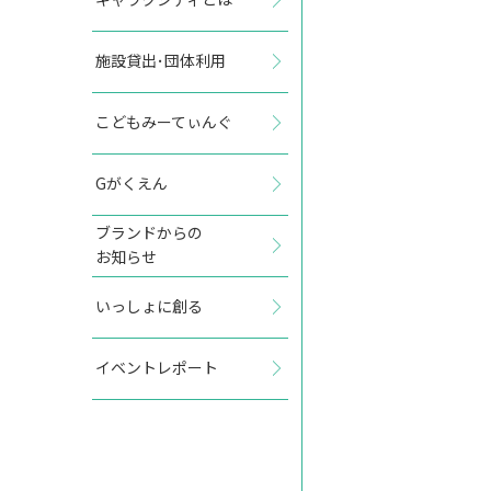
施設貸出･団体利用
2027年9月
こどもみーてぃんぐ
日
月
火
水
木
金
土
Gがくえん
1
2
3
4
ブランドからの
お知らせ
5
6
7
8
9
10
11
いっしょに創る
12
13
14
15
16
17
18
イベントレポート
19
20
21
22
23
24
25
26
27
28
29
30