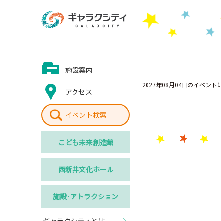
施設案内
2027年08月04日のイベン
アクセス
イベント検索
こども
未来創造館
西新井
文化ホール
施設･
アトラクション
ギャラクシティとは