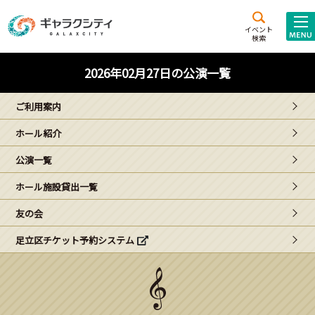
アクセス
施設案内
イベント
検索
こども
西新井
施設･
2026年02月27日の公演一覧
未来創造館
文化ホール
アトラクション
ご利用案内
ギャラクシティとは
ホール紹介
施設貸出･団体利用
公演一覧
こどもみーてぃんぐ
ホール施設貸出一覧
Gがくえん
友の会
足立区チケット予約システム
ブランドからの
お知らせ
いっしょに創る
イベントレポート